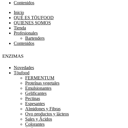
Contenidos
Inicio
QUÉ ES TÖUFOOD
QUIENES SOMOS
Tienda
Profesionales
Bartenders
Contenidos
Enzimas
Novedades
Töufood
FERMENTUM
Proteínas vegetales
Emulsionantes
Gelificantes
Pectinas
Espesantes
Almidones y Fibras
Ovo productos y lácteos
Sales y Ácidos
Colorantes