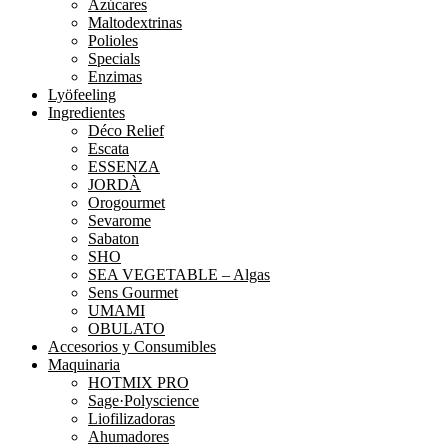
Azúcares
Maltodextrinas
Polioles
Specials
Enzimas
Lyöfeeling
Ingredientes
Déco Relief
Escata
ESSENZA
JORDÀ
Orogourmet
Sevarome
Sabaton
SHO
SEA VEGETABLE – Algas
Sens Gourmet
UMAMI
OBULATO
Accesorios y Consumibles
Maquinaria
HOTMIX PRO
Sage·Polyscience
Liofilizadoras
Ahumadores