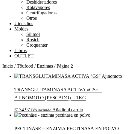
Deshidratadores
Rotavapores
Centrifugadoras
Otros
Utensilios
Moldes
Silimol
Rosich
Croquanter
Libros
OUTLET
Inicio
/
Töufood
/
Enzimas
/ Página 2
TRANSGLUTAMINASA ACTIVA «GS» –
Ajinomoto (PESCADO) – 1kg
€
134,97
Añadir al carrito
IVA incluido
Pectinäse – enzima pectinasa en polvo