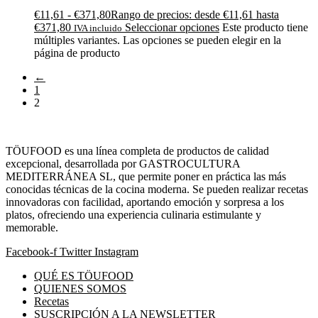
€
11,61
-
€
371,80
Rango de precios: desde €11,61 hasta
€371,80
Seleccionar opciones
Este producto tiene
IVA incluido
múltiples variantes. Las opciones se pueden elegir en la
página de producto
←
1
2
TÖUFOOD es una línea completa de productos de calidad
excepcional, desarrollada por GASTROCULTURA
MEDITERRÁNEA SL, que permite poner en práctica las más
conocidas técnicas de la cocina moderna. Se pueden realizar recetas
innovadoras con facilidad, aportando emoción y sorpresa a los
platos, ofreciendo una experiencia culinaria estimulante y
memorable.
Facebook-f
Twitter
Instagram
QUÉ ES TÖUFOOD
QUIENES SOMOS
Recetas
SUSCRIPCIÓN A LA NEWSLETTER