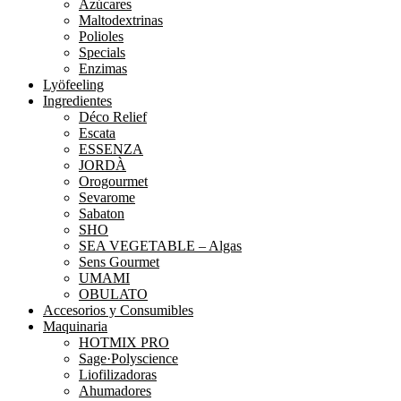
Azúcares
Maltodextrinas
Polioles
Specials
Enzimas
Lyöfeeling
Ingredientes
Déco Relief
Escata
ESSENZA
JORDÀ
Orogourmet
Sevarome
Sabaton
SHO
SEA VEGETABLE – Algas
Sens Gourmet
UMAMI
OBULATO
Accesorios y Consumibles
Maquinaria
HOTMIX PRO
Sage·Polyscience
Liofilizadoras
Ahumadores