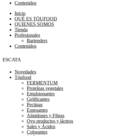
Contenidos
Inicio
QUÉ ES TÖUFOOD
QUIENES SOMOS
Tienda
Profesionales
Bartenders
Contenidos
Escata
Novedades
Töufood
FERMENTUM
Proteínas vegetales
Emulsionantes
Gelificantes
Pectinas
Espesantes
Almidones y Fibras
Ovo productos y lácteos
Sales y Ácidos
Colorantes