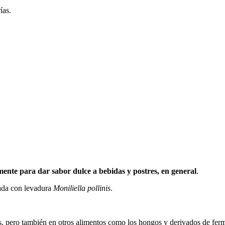
ías.
te para dar sabor dulce a bebidas y postres, en general
.
tada con levadura
Moniliella pollinis
.
s, pero también en otros alimentos como los hongos y derivados de ferme