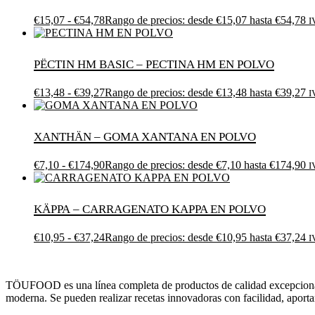
€
15,07
-
€
54,78
Rango de precios: desde €15,07 hasta €54,78
I
Pëctin HM Basic – PECTINA HM EN POLVO
€
13,48
-
€
39,27
Rango de precios: desde €13,48 hasta €39,27
I
Xanthän – GOMA XANTANA EN POLVO
€
7,10
-
€
174,90
Rango de precios: desde €7,10 hasta €174,90
I
Käppa – CARRAGENATO KAPPA EN POLVO
€
10,95
-
€
37,24
Rango de precios: desde €10,95 hasta €37,24
I
TÖUFOOD es una línea completa de productos de calidad excepcio
moderna. Se pueden realizar recetas innovadoras con facilidad, aporta