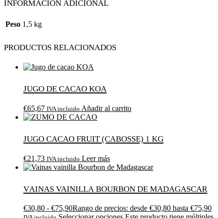
Información adicional
Peso
1,5 kg
Productos relacionados
Jugo de cacao KOA
€
65,67
Añadir al carrito
IVA incluido
JUGO CACAO FRUIT (CABOSSE) 1 KG
€
21,73
Leer más
IVA incluido
Vainas vainilla Bourbon de Madagascar
€
30,80
-
€
75,90
Rango de precios: desde €30,80 hasta €75,90
Seleccionar opciones
Este producto tiene múltiples
IVA incluido